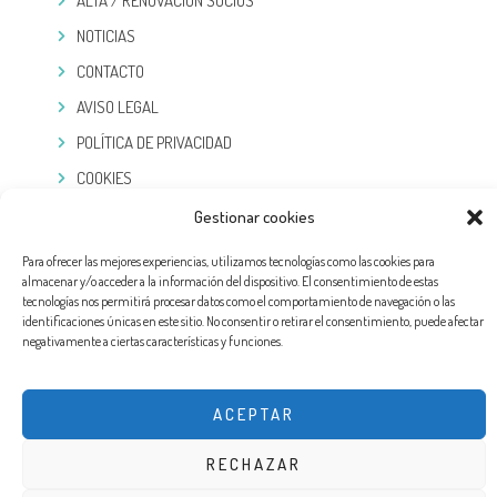
ALTA / RENOVACIÓN SOCIOS
NOTICIAS
CONTACTO
AVISO LEGAL
POLÍTICA DE PRIVACIDAD
COOKIES
Gestionar cookies
TELEGRAM
Para ofrecer las mejores experiencias, utilizamos tecnologías como las cookies para
almacenar y/o acceder a la información del dispositivo. El consentimiento de estas
tecnologías nos permitirá procesar datos como el comportamiento de navegación o las
identificaciones únicas en este sitio. No consentir o retirar el consentimiento, puede afectar
negativamente a ciertas características y funciones.
ACEPTAR
RECHAZAR
DISEÑO WEB POR EXPERTOSLOPD®. TODOS LOS DERECHOS RESERVADOS