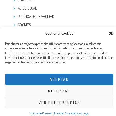
AVISO LEGAL
POLÍTICA DE PRIVACIDAD
COOKIES
Gestionar cookies
TELEGRAM
Para ofrecer las mejores experiencias, utilizamos tecnologías como las cookies para
almacenar y/o acceder a la información del dispositivo. El consentimiento de estas
tecnologías nos permitirá procesar datos como el comportamiento de navegación o las
identificaciones únicas en este sitio. No consentir o retirar el consentimiento, puede afectar
negativamente a ciertas características y funciones.
ACEPTAR
RECHAZAR
DISEÑO WEB POR EXPERTOSLOPD®. TODOS LOS DERECHOS RESERVADOS
VER PREFERENCIAS
Política de Cookies
Política de Privacidad
Aviso Legal