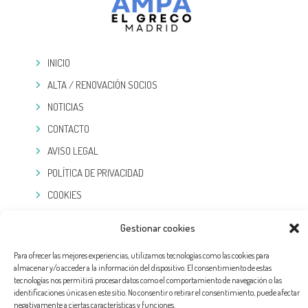
INICIO
ALTA / RENOVACIÓN SOCIOS
NOTICIAS
CONTACTO
AVISO LEGAL
POLÍTICA DE PRIVACIDAD
COOKIES
TELEGRAM
Gestionar cookies
Para ofrecer las mejores experiencias, utilizamos tecnologías como las cookies para
almacenar y/o acceder a la información del dispositivo. El consentimiento de estas
tecnologías nos permitirá procesar datos como el comportamiento de navegación o las
identificaciones únicas en este sitio. No consentir o retirar el consentimiento, puede afectar
negativamente a ciertas características y funciones.