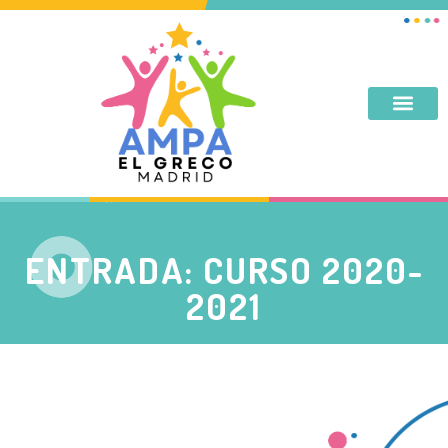
DESAYUNO, MERIENDA, TARDES DE SEPTIEMBRE Y JUNIO
ENTRADA: CURSO 2020-
2021