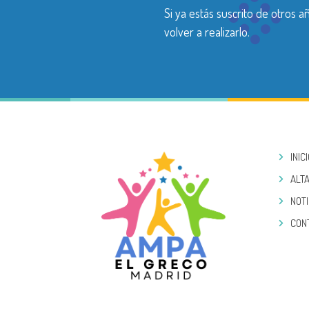
Si ya estás suscrito de otros 
volver a realizarlo.
INIC
ALTA
NOTI
CON