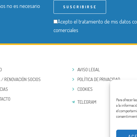
años no es necesario
Acepto el tratamiento de mis datos co
comerciales
IO
AVISO LEGAL
 / RENOVACIÓN SOCIOS
POLÍTICA DE PRIVACIDAD
CIAS
COOKIES
TACTO
Para ofrecer l
TELEGRAM
a la informaci
el comportamien
consentimiento
AC