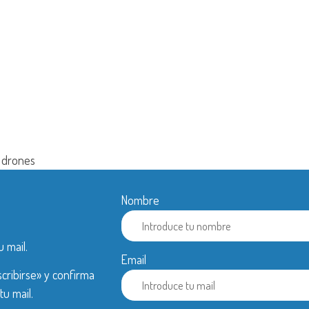
y drones
Nombre
u mail.
Email
cribirse» y confirma
tu mail.