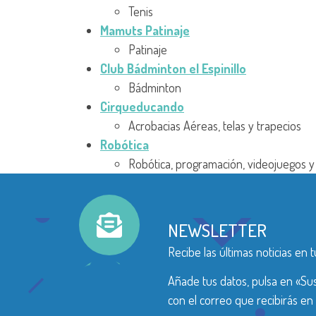
Tenis
Mamuts Patinaje
Patinaje
Club Bádminton el Espinillo
Bádminton
Cirqueducando
Acrobacias Aéreas, telas y trapecios
Robótica
Robótica, programación, videojuegos 
NEWSLETTER
Recibe las últimas noticias en t
Añade tus datos, pulsa en «Sus
con el correo que recibirás en 