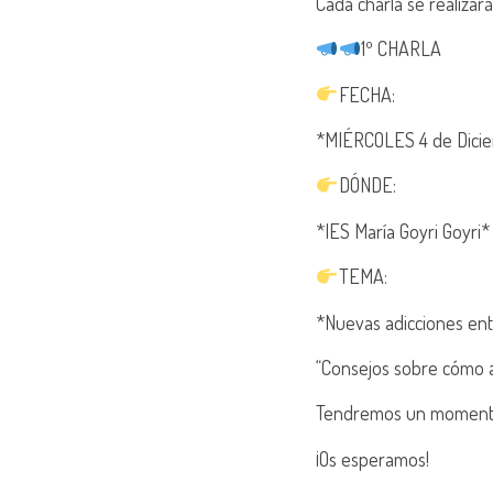
Cada charla se realizar
1º CHARLA
FECHA:
*MIÉRCOLES 4 de Diciem
DÓNDE:
*IES María Goyri Goyri*
TEMA:
*Nuevas adicciones ent
“Consejos sobre cómo 
Tendremos un momento
¡Os esperamos!