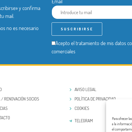
Email
cribirse» y confirma
tu mail.
años no es necesario
Acepto el tratamiento de mis datos co
comerciales
IO
AVISO LEGAL
 / RENOVACIÓN SOCIOS
POLÍTICA DE PRIVACIDAD
CIAS
COOKIES
TACTO
Para ofrecer l
TELEGRAM
a la informaci
el comportamien