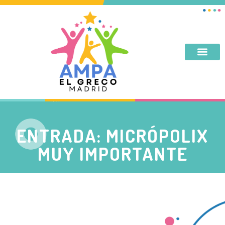
DESAYUNO, MERIENDA, TARDES DE SEPTIEMBRE Y JUNIO
ENTRADA: MICRÓPOLIX
MUY IMPORTANTE