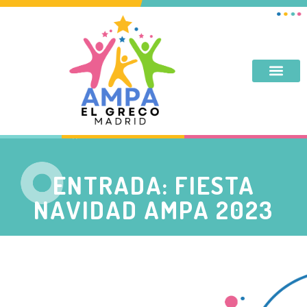
DESAYUNO, MERIENDA, TARDES DE SEPTIEMBRE Y JUNIO
ENTRADA: FIESTA
NAVIDAD AMPA 2023