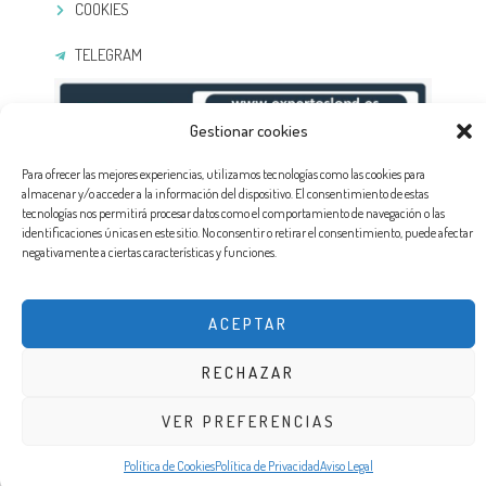
COOKIES
TELEGRAM
Gestionar cookies
Para ofrecer las mejores experiencias, utilizamos tecnologías como las cookies para
almacenar y/o acceder a la información del dispositivo. El consentimiento de estas
tecnologías nos permitirá procesar datos como el comportamiento de navegación o las
identificaciones únicas en este sitio. No consentir o retirar el consentimiento, puede afectar
negativamente a ciertas características y funciones.
DISEÑO WEB POR EXPERTOSLOPD®. TODOS LOS DERECHOS RESERVADOS
ACEPTAR
RECHAZAR
VER PREFERENCIAS
Política de Cookies
Política de Privacidad
Aviso Legal