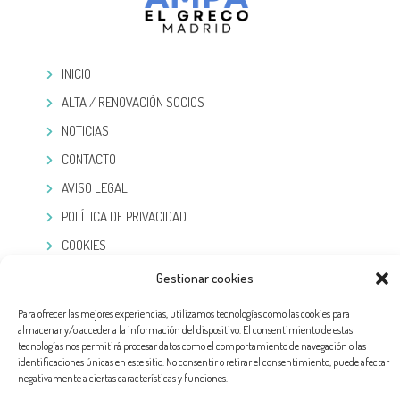
INICIO
ALTA / RENOVACIÓN SOCIOS
NOTICIAS
CONTACTO
AVISO LEGAL
POLÍTICA DE PRIVACIDAD
COOKIES
Gestionar cookies
TELEGRAM
Para ofrecer las mejores experiencias, utilizamos tecnologías como las cookies para
almacenar y/o acceder a la información del dispositivo. El consentimiento de estas
tecnologías nos permitirá procesar datos como el comportamiento de navegación o las
identificaciones únicas en este sitio. No consentir o retirar el consentimiento, puede afectar
negativamente a ciertas características y funciones.