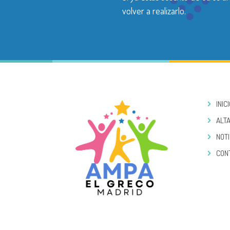
volver a realizarlo.
INIC
ALTA
NOTI
CON