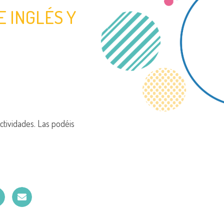
E INGLÉS Y
ctividades. Las podéis