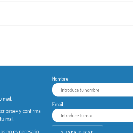
Nombre
u mail.
Email
cribirse» y confirma
tu mail.
años no es necesario