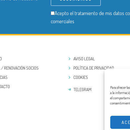
Acepto el tratamiento de mis datos co
comerciales
IO
AVISO LEGAL
 / RENOVACIÓN SOCIOS
POLÍTICA DE PRIVACIDAD
CIAS
COOKIES
TACTO
Para ofrecer l
TELEGRAM
a la informaci
el comportamien
consentimiento
AC