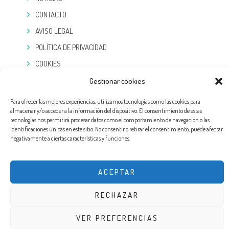
CONTACTO
AVISO LEGAL
POLÍTICA DE PRIVACIDAD
COOKIES
Gestionar cookies
TELEGRAM
Para ofrecer las mejores experiencias, utilizamos tecnologías como las cookies para
almacenar y/o acceder a la información del dispositivo. El consentimiento de estas
tecnologías nos permitirá procesar datos como el comportamiento de navegación o las
identificaciones únicas en este sitio. No consentir o retirar el consentimiento, puede afectar
negativamente a ciertas características y funciones.
ACEPTAR
RECHAZAR
DISEÑO WEB POR EXPERTOSLOPD®. TODOS LOS DERECHOS RESERVADOS
VER PREFERENCIAS