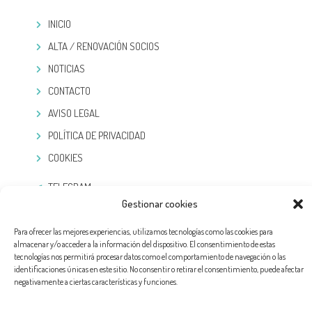
INICIO
ALTA / RENOVACIÓN SOCIOS
NOTICIAS
CONTACTO
AVISO LEGAL
POLÍTICA DE PRIVACIDAD
COOKIES
TELEGRAM
Gestionar cookies
Para ofrecer las mejores experiencias, utilizamos tecnologías como las cookies para
almacenar y/o acceder a la información del dispositivo. El consentimiento de estas
tecnologías nos permitirá procesar datos como el comportamiento de navegación o las
identificaciones únicas en este sitio. No consentir o retirar el consentimiento, puede afectar
negativamente a ciertas características y funciones.