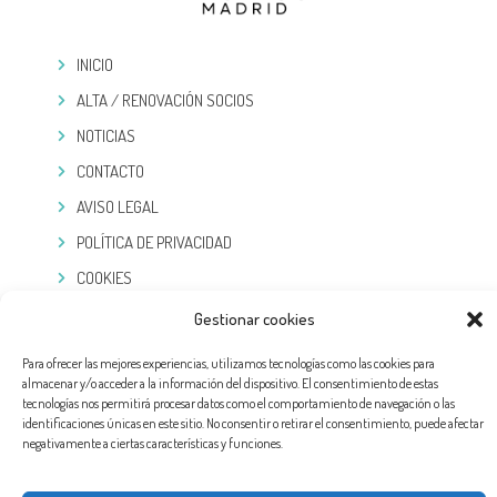
INICIO
ALTA / RENOVACIÓN SOCIOS
NOTICIAS
CONTACTO
AVISO LEGAL
POLÍTICA DE PRIVACIDAD
COOKIES
Gestionar cookies
TELEGRAM
Para ofrecer las mejores experiencias, utilizamos tecnologías como las cookies para
almacenar y/o acceder a la información del dispositivo. El consentimiento de estas
tecnologías nos permitirá procesar datos como el comportamiento de navegación o las
identificaciones únicas en este sitio. No consentir o retirar el consentimiento, puede afectar
negativamente a ciertas características y funciones.