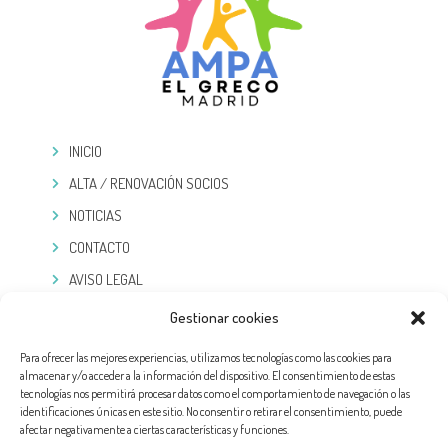
INICIO
ALTA / RENOVACIÓN SOCIOS
NOTICIAS
CONTACTO
AVISO LEGAL
POLÍTICA DE PRIVACIDAD
Gestionar cookies
COOKIES
Para ofrecer las mejores experiencias, utilizamos tecnologías como las cookies para
almacenar y/o acceder a la información del dispositivo. El consentimiento de estas
TELEGRAM
tecnologías nos permitirá procesar datos como el comportamiento de navegación o las
identificaciones únicas en este sitio. No consentir o retirar el consentimiento, puede
afectar negativamente a ciertas características y funciones.