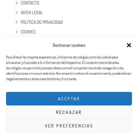
CONTACTO
AVISO LEGAL
POLÍTICA DE PRIVACIDAD
COOKIES
TELEGRAM
Gestionar cookies
Para ofrecer las mejores experiencias, utilizamos tecnologías como las cookies para
almacenar y/o acceder a la información del dispositivo. El consentimiento de estas
tecnologías nos permitirá procesar datos como el comportamiento de navegación o las
identificaciones únicas en este sitio. No consentir o retirar el consentimiento, puede afectar
negativamente a ciertas características y funciones.
ACEPTAR
RECHAZAR
DISEÑO WEB POR EXPERTOSLOPD®. TODOS LOS DERECHOS RESERVADOS
VER PREFERENCIAS