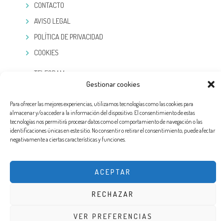
CONTACTO
AVISO LEGAL
POLÍTICA DE PRIVACIDAD
COOKIES
TELEGRAM
Gestionar cookies
Para ofrecer las mejores experiencias, utilizamos tecnologías como las cookies para
almacenar y/o acceder a la información del dispositivo. El consentimiento de estas
tecnologías nos permitirá procesar datos como el comportamiento de navegación o las
identificaciones únicas en este sitio. No consentir o retirar el consentimiento, puede afectar
negativamente a ciertas características y funciones.
ACEPTAR
RECHAZAR
DISEÑO WEB POR EXPERTOSLOPD®. TODOS LOS DERECHOS RESERVADOS
VER PREFERENCIAS