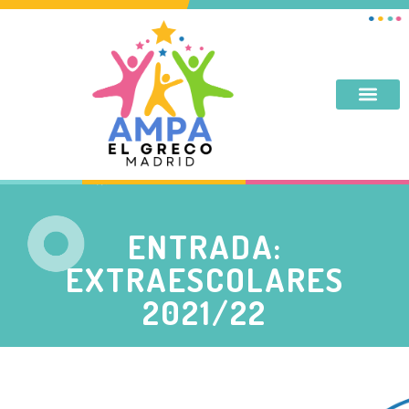
DESAYUNO, MERIENDA, TARDES DE SEPTIEMBRE Y JUNIO
ENTRADA:
EXTRAESCOLARES
2021/22