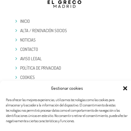
INICIO
ALTA / RENOVACIÓN SOCIOS
NOTICIAS
CONTACTO
AVISO LEGAL
POLÍTICA DE PRIVACIDAD
COOKIES
Gestionar cookies
TELEGRAM
Para ofrecer las mejores experiencias, utilizamos tecnologías como las cookies para
almacenar y/o acceder a la información del dispositivo. El consentimiento de estas
tecnologías nos permitirá procesar datos como el comportamiento de navegación o las
identificaciones únicas en este sitio. No consentir o retirar el consentimiento, puede afectar
negativamente a ciertas características y funciones.