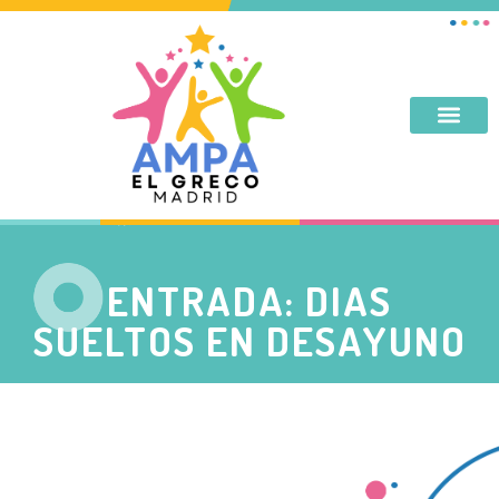
DESAYUNO, MERIENDA, TARDES DE SEPTIEMBRE Y JUNIO
ENTRADA: DIAS
SUELTOS EN DESAYUNO