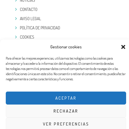
NOTICIAS
CONTACTO
AVISO LEGAL
POLÍTICA DE PRIVACIDAD
COOKIES
Gestionar cookies
TELEGRAM
Para ofrecer las mejores experiencias, utilizamos tecnologías como las cookies para
almacenar y/o acceder a la información del dispositivo. El consentimiento de estas
tecnologías nos permitirá procesar datos como el comportamiento de navegación o las
identificaciones únicas en este sitio. No consentir o retirar el consentimiento, puede afectar
negativamente a ciertas características y funciones.
ACEPTAR
RECHAZAR
DISEÑO WEB POR EXPERTOSLOPD®. TODOS LOS DERECHOS RESERVADOS
VER PREFERENCIAS