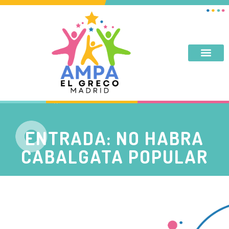
DESAYUNO, MERIENDA, TARDES DE SEPTIEMBRE Y JUNIO
ENTRADA: NO HABRA
CABALGATA POPULAR