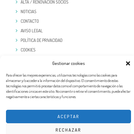
ALTA / RENOVACIÓN SOCIOS
NOTICIAS
CONTACTO
AVISO LEGAL
POLÍTICA DE PRIVACIDAD
COOKIES
TELEGRAM
Gestionar cookies
Para ofrecer las mejores experiencias, utilizamos tecnologías como las cookies para
almacenar y/o acceder a la información del dispositivo. El consentimiento de estas
tecnologías nos permitirá procesar datos como el comportamiento de navegación o las
identificaciones únicas en este sitio. No consentir o retirar el consentimiento, puede afectar
negativamente a ciertas características y funciones.
ACEPTAR
RECHAZAR