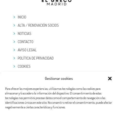
INICIO
ALTA / RENOVACIÓN SOCIOS
NOTICIAS
CONTACTO
AVISO LEGAL
POLÍTICA DE PRIVACIDAD
COOKIES
TELEGRAM
Gestionar cookies
Para ofrecer las mejores experiencias, utilizamos tecnologías como las cookies para
almacenar y/o acceder a la información del dispositivo. El consentimiento de estas
tecnologías nos permitirá procesar datos como el comportamiento de navegación o las
identificaciones únicas en este sitio. No consentir o retirar el consentimiento, puede afectar
negativamente a ciertas características y funciones.