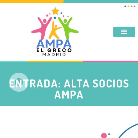
DESAYUNO, MERIENDA, TARDES DE SEPTIEMBRE Y JUNIO
ENTRADA: ALTA SOCIOS
AMPA