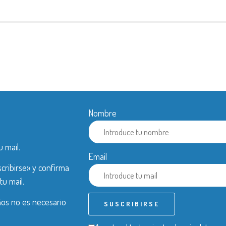
Nombre
u mail.
Email
cribirse» y confirma
tu mail.
años no es necesario