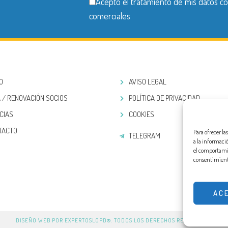
Acepto el tratamiento de mis datos co
comerciales
IO
AVISO LEGAL
 / RENOVACIÓN SOCIOS
POLÍTICA DE PRIVACIDAD
CIAS
COOKIES
TACTO
Para ofrecer l
TELEGRAM
a la informaci
el comportamien
consentimiento
AC
DISEÑO WEB POR EXPERTOSLOPD®. TODOS LOS DERECHOS RESERVADOS