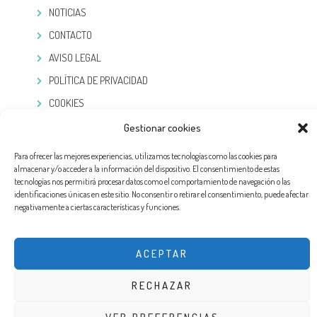
NOTICIAS
CONTACTO
AVISO LEGAL
POLÍTICA DE PRIVACIDAD
COOKIES
Gestionar cookies
TELEGRAM
Para ofrecer las mejores experiencias, utilizamos tecnologías como las cookies para
almacenar y/o acceder a la información del dispositivo. El consentimiento de estas
tecnologías nos permitirá procesar datos como el comportamiento de navegación o las
identificaciones únicas en este sitio. No consentir o retirar el consentimiento, puede afectar
negativamente a ciertas características y funciones.
ACEPTAR
RECHAZAR
DISEÑO WEB POR EXPERTOSLOPD®. TODOS LOS DERECHOS RESERVADOS