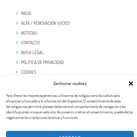
INICIO
ALTA / RENOVACIÓN SOCIOS
NOTICIAS
CONTACTO
AVISO LEGAL
POLÍTICA DE PRIVACIDAD
COOKIES
Gestionar cookies
TELEGRAM
Para ofrecer las mejores experiencias, utilizamos tecnologías como las cookies para
almacenar y/o acceder a la información del dispositivo. El consentimiento de estas
tecnologías nos permitirá procesar datos como el comportamiento de navegación o las
identificaciones únicas en este sitio. No consentir o retirar el consentimiento, puede afectar
negativamente a ciertas características y funciones.