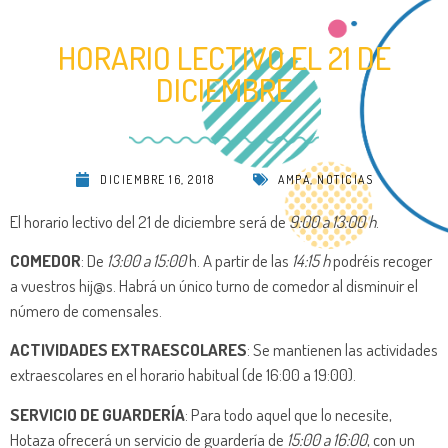
HORARIO LECTIVO EL 21 DE
DICIEMBRE
DICIEMBRE 16, 2018
AMPA
,
NOTICIAS
El horario lectivo del 21 de diciembre será de
9:00 a 13:00 h
.
COMEDOR
: De
13:00 a 15:00
h. A partir de las
14:15 h
podréis recoger
a vuestros hij@s. Habrá un único turno de comedor al disminuir el
número de comensales.
ACTIVIDADES EXTRAESCOLARES
: Se mantienen las actividades
extraescolares en el horario habitual (de 16:00 a 19:00).
SERVICIO DE GUARDERÍA
: Para todo aquel que lo necesite,
Hotaza ofrecerá un servicio de guardería de
15:00 a 16:00
, con un