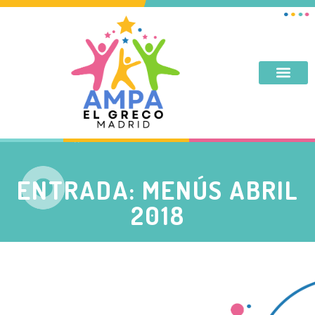
DESAYUNO, MERIENDA, TARDES DE SEPTIEMBRE Y JUNIO
ENTRADA: MENÚS ABRIL
2018