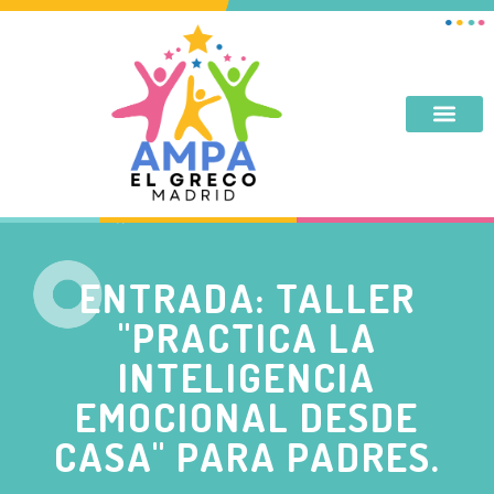
DESAYUNO, MERIENDA, TARDES DE SEPTIEMBRE Y JUNIO
ENTRADA: TALLER
"PRACTICA LA
INTELIGENCIA
EMOCIONAL DESDE
CASA" PARA PADRES.