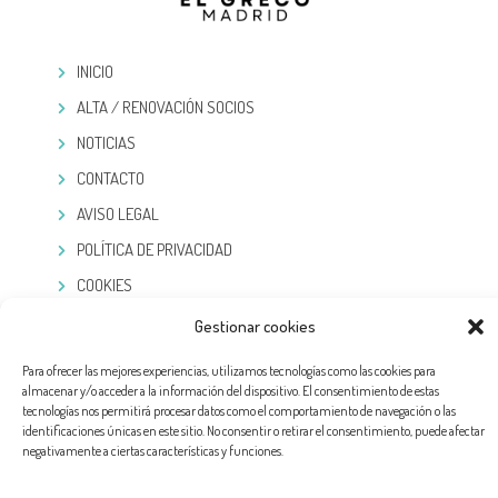
INICIO
ALTA / RENOVACIÓN SOCIOS
NOTICIAS
CONTACTO
AVISO LEGAL
POLÍTICA DE PRIVACIDAD
COOKIES
Gestionar cookies
TELEGRAM
Para ofrecer las mejores experiencias, utilizamos tecnologías como las cookies para
almacenar y/o acceder a la información del dispositivo. El consentimiento de estas
tecnologías nos permitirá procesar datos como el comportamiento de navegación o las
identificaciones únicas en este sitio. No consentir o retirar el consentimiento, puede afectar
negativamente a ciertas características y funciones.