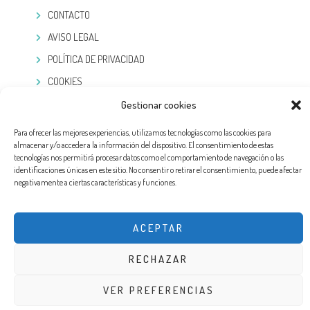
CONTACTO
AVISO LEGAL
POLÍTICA DE PRIVACIDAD
COOKIES
Gestionar cookies
TELEGRAM
Para ofrecer las mejores experiencias, utilizamos tecnologías como las cookies para
almacenar y/o acceder a la información del dispositivo. El consentimiento de estas
tecnologías nos permitirá procesar datos como el comportamiento de navegación o las
identificaciones únicas en este sitio. No consentir o retirar el consentimiento, puede afectar
negativamente a ciertas características y funciones.
ACEPTAR
RECHAZAR
DISEÑO WEB POR EXPERTOSLOPD®. TODOS LOS DERECHOS RESERVADOS
VER PREFERENCIAS