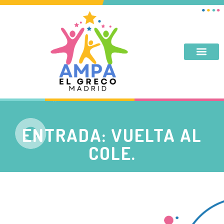
DESAYUNO, MERIENDA, TARDES DE SEPTIEMBRE Y JUNIO
ENTRADA: VUELTA AL
COLE.